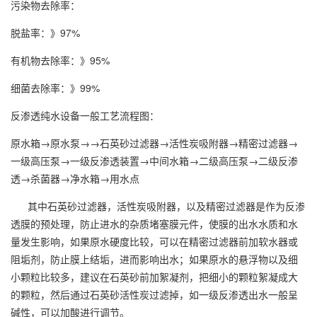
污染物去除率：
脱盐率：》97%
有机物去除率：》95%
细菌去除率：》99%
反渗透纯水设备一般工艺流程图：
原水箱→原水泵→→石英砂过滤器→活性炭吸附器→精密过滤器→
一级高压泵→一级反渗透装置→中间水箱→二级高压泵→二级反渗
透→杀菌器→净水箱→用水点
其中石英砂过滤器，活性炭吸附器，以及精密过滤器是作为反渗
透膜的预处理，防止进水的杂质堵塞膜元件，使膜的出水水质和水
量发生影响，如果原水硬度比较，可以在精密过滤器前加软水器或
阻垢剂，防止膜上结垢，进而影响出水；如果原水的悬浮物以及细
小颗粒比较多，建议在石英砂前加絮凝剂，把细小的颗粒絮凝成大
的颗粒，然后通过石英砂活性炭过滤掉，如一级反渗透出水一般呈
碱性，可以加酸进行调节。