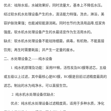
优点：祛除水垢，水碱效果好，同时流量大，基本上不降低水压。
经过软水机水处理设备产生的水，清洁能力特强，洗衣，淋浴，美
容护肤效果强；也能减轻能源消耗。同时也节约洗涤用品降
,
低家务
强度。软水机水处理设备产生的水最适宜作为生活用水的。
缺点：软水机水处理设备不能祛除细菌，病毒，有机物，不能直接
饮用；再生时需要耗盐；并产生一定量的废水。
二、水处理设备之
——
纯水设备
1.
纯水机原理及功能：采用
PP
棉，活性炭及
RO
膜等滤芯，五级
或五级以上过滤，其中最核心是
RO
膜，
RO
膜是目前
过滤
精度最高的
滤芯。制出的水为纯净水，可以直接生饮。
2.
纯水机水处理设备优缺点：
优点：纯水机水处理设备过滤精度高，适用于多种水质，净化