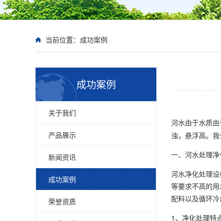
当前位置：
成功案例
成功案例
关于我们
河水由于水质由
产品展示
浊，悬浮高。我
一、河水处理净
新闻资讯
河水净化处理设
成功案例
等要求不高的用
配料以及循环冷
荣誉资质
1、净化处理特