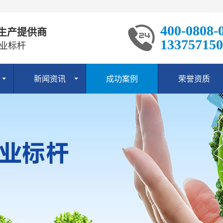
400-0808-
生产提供商
133757150
业标杆
新闻资讯
成功案例
荣誉资质