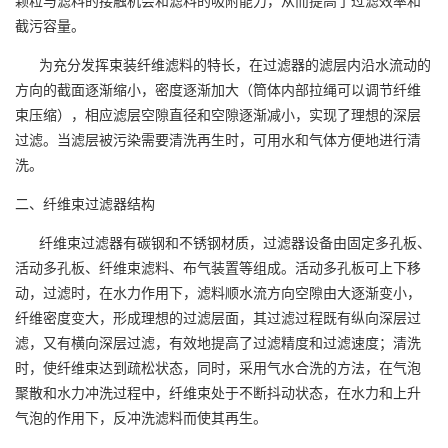
颗粒与滤料的接触机会和滤料的吸附能力，从而提高了过滤效率和
截污容量。
为充分发挥束装纤维滤料的特长，在过滤器的滤层内沿水流动的
方向的截面逐渐缩小，密度逐渐加大（筒体内部拉绳可以调节纤维
束压缩），相应滤层空隙直径和空隙逐渐减小，实现了理想的深层
过滤。当滤层被污染需要清洗再生时，可用水和气体方便地进行清
洗。
二、纤维束过滤器结构
纤维束过滤器有碳钢和不锈钢材质，过滤器设备由固定多孔板、
活动多孔板、纤维束滤料、布气装置等组成。活动多孔板可上下移
动，过滤时，在水力作用下，滤料顺水流方向空隙由大逐渐变小，
纤维密度变大，形成理想的过滤层面，其过滤过程既有纵向深层过
滤，又有横向深层过滤，有效地提高了过滤精度和过滤速度；清洗
时，使纤维束达到疏松状态，同时，采用气水合洗的方法，在气泡
聚散和水力冲洗过程中，纤维束处于不断抖动状态，在水力和上升
气泡的作用下，反冲洗滤料而使其再生。