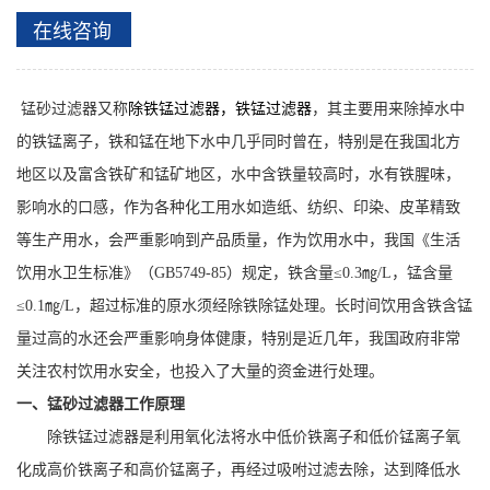
在线咨询
锰砂过滤器
又称
除铁锰过滤器，铁锰过滤器
，其主要用来除掉水中
的铁锰离子，铁和锰在地下水中几乎同时曾在，特别是在我国北方
地区以及富含铁矿和锰矿地区，水中含铁量较高时，水有铁腥味，
影响水的口感，作为各种化工用水如造纸、纺织、印染、皮革精致
等生产用水，会严重影响到产品质量，作为饮用水中，我国《生活
饮用水卫生标准》（GB5749-85）规定，铁含量≤0.3㎎/L，锰含量
≤0.1㎎/L，超过标准的原水须经除铁除锰处理。长时间饮用含铁含锰
量过高的水还会严重影响身体健康，特别是近几年，我国政府非常
关注农村饮用水安全，也投入了大量的资金进行处理。
一、锰砂过滤器工作原理
除铁锰过滤器是利用氧化法将水中低价铁离子和低价锰离子氧
化成高价铁离子和高价锰离子，再经过吸咐过滤去除，达到降低水