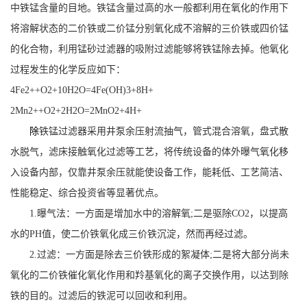
中铁锰含量的目地。铁锰含量过高的水一般都利用在氧化的作用下
将溶解状态的二价铁或二价锰分别氧化成不溶解的三价铁或四价锰
的化合物，利用锰砂过滤器的吸附过滤能够将铁锰除去掉。他氧化
过程发生的化学反应如下：
4Fe2++O2+10H2O=4Fe(OH)3+8H+
2Mn2++O2+2H2O=2MnO2+4H+
除
铁锰过滤器
采用井泵余压射流抽气，管式混合溶氧，盘式散
水脱气，滤床接触氧化过滤等工艺，将传统设备的体外曝气氧化移
入设备内部，仅靠井泵余压就能使设备工作，能耗低、工艺简洁、
性能稳定、综合投资省等显著优点。
1.曝气法：一方面是增加水中的溶解氧;二是驱除CO2，以提高
水的PH值，使二价铁氧化成三价铁沉淀，然而再经过滤。
2.过滤：一方面是除去三价铁形成的絮凝体;二是将大部分尚未
氧化的二价铁催化氧化作用和羚基氧化的离子交换作用，以达到除
铁的目的。过滤后的铁泥可以回收和利用。