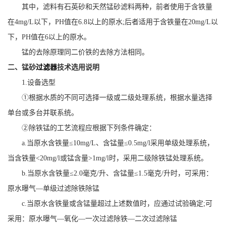
其中，滤料有石英砂和天然锰砂滤料两种，前者使用于含铁量
在4mg/L以下，PH值在6.8以上的原水;后者适用于含铁量在20mg/L以
下，PH值在6以上的原水。
锰的去除原理同二价铁的去除方法相同。
二、锰砂
过滤器
技术选用说明
1.设备选型
①根据水质的不同可选择一级或二级处理系统，根据水量选择
单台或多台并联系统。
②除铁锰的工艺流程应根据下列条件确定：
a.当原水含铁量≤10mg/L、含锰量≤0.5mg/l采用单级处理系统，
当含铁量<20mg/l或锰含量>1mg/l时，采用二级除铁锰处理系统。
b.当原水含铁量≤2.0毫克/升、含锰量≤1.5毫克/升时，可采用：
原水曝气—单级过滤除铁除锰
c.当原水含铁量或含锰量超过上述数值时，应通过试验确定;可
采用：原水曝气—氧化—一次过滤除铁—二次过滤除锰