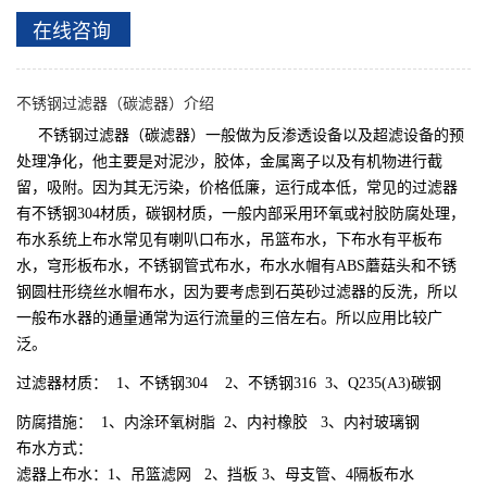
在线咨询
不锈钢过滤器（碳滤器）介绍
不锈钢过滤器（碳滤器）
一般做为反渗透设备以及超滤设备的预
处理净化，他主要是对泥沙，胶体，金属离子以及有机物进行截
留，吸附。因为其无污染，价格低廉，运行成本低，常见的
过滤器
有不锈钢304材质，碳钢材质，一般内部采用环氧或衬胶防腐处理，
布水系统上布水常见有喇叭口布水，吊篮布水，下布水有平板布
水，穹形板布水，不锈钢管式布水，布水水帽有ABS蘑菇头和不锈
钢圆柱形绕丝水帽布水，因为要考虑到石英砂过滤器的反洗，所以
一般布水器的通量通常为运行流量的三倍左右。所以应用比较广
泛。
过滤器材质： 1、不锈钢304 2、不锈钢316 3、Q235(A3)碳钢
防腐措施： 1、内涂环氧树脂 2、内衬橡胶 3、内衬玻璃钢
布水方式：
滤器上布水：1、吊篮滤网 2、挡板 3、母支管、4隔板布水