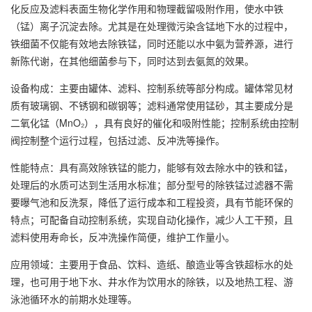
化反应及滤料表面生物化学作用和物理截留吸附作用，使水中铁
（锰）离子沉淀去除。尤其是在处理微污染含锰地下水的过程中，
铁细菌不仅能有效地去除铁锰，同时还能以水中氨为营养源，进行
新陈代谢，在其他细菌参与下，同时达到去氨氮的效果。
设备构成
：主要由罐体、滤料、控制系统等部分构成。罐体常见材
质有玻璃钢、不锈钢和碳钢等；滤料通常使用锰砂，其主要成分是
二氧化锰（MnO₂），具有良好的催化和吸附性能；控制系统由控制
阀控制整个运行过程，包括过滤、反冲洗等操作。
性能特点
：具有高效除铁锰的能力，能够有效去除水中的铁和锰，
处理后的水质可达到生活用水标准；部分型号的除铁锰过滤器不需
要曝气池和反洗泵，降低了运行成本和工程投资，具有节能环保的
特点；可配备自动控制系统，实现自动化操作，减少人工干预，且
滤料使用寿命长，反冲洗操作简便，维护工作量小。
应用领域
：主要用于食品、饮料、造纸、酿造业等含铁超标水的处
理，也可用于地下水、井水作为饮用水的除铁，以及地热工程、游
泳池循环水的前期水处理等。