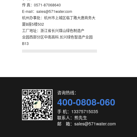
传 真：0571-87068640
E-mail：sales@571water.com
杭州办事处：杭州市上城区临丁路大唐商务大
厦B座5楼502
工厂地址：浙江省长兴煤山绿色制造产
业园西部分区中南高科.长兴绿色智造产业园
B13
咨询热线：
400-0808-060
手 机：13375715035
联系人：熊先生
邮 箱：sales@571water.com