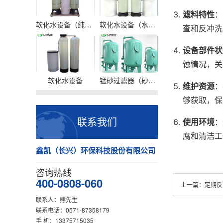
滤料特性
：
软化水设备（纯水设备）
软化水设备（水处理设备）
查和反冲洗
设备部件状
蚀情况，关
软化水设备
锰砂过滤器（砂滤罐）
维护资源
：
够获取，保
联系我们
使用环境
：
腐和清洁工
鑫凯（长兴）环保科技股份有限公司
咨询热线
400-0808-060
上一篇：
定期反
联系人：熊先生
联系电话：0571-87358179
手 机：13375715035