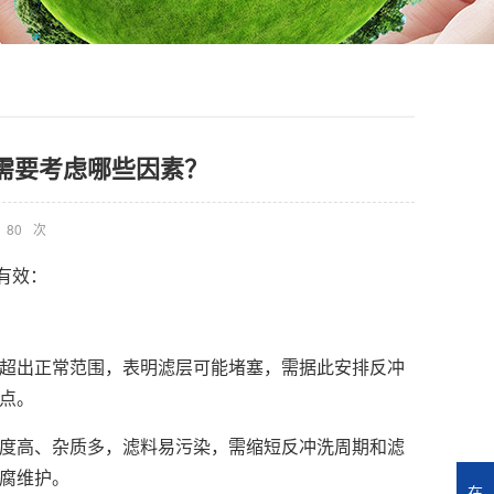
需要考虑哪些因素？
80
次
有效：
超出正常范围，表明滤层可能堵塞，需据此安排反冲
点。
度高、杂质多，滤料易污染，需缩短反冲洗周期和滤
腐维护。
在